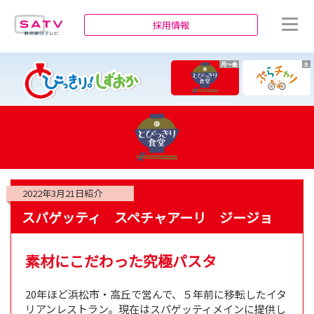
静岡朝日テレビ
採用情報
月～金
土
2022年3月21日
紹介
スパゲッティ スペチャアーリ ジージョ
素材にこだわった究極パスタ
20年ほど浜松市・高丘で営んで、５年前に移転したイタ
リアンレストラン。現在はスパゲッティメインに提供し