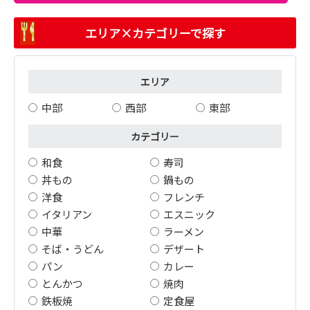
エリア×カテゴリーで探す
エリア
中部
西部
東部
カテゴリー
和食
寿司
丼もの
鍋もの
洋食
フレンチ
イタリアン
エスニック
中華
ラーメン
そば・うどん
デザート
パン
カレー
とんかつ
焼肉
鉄板焼
定食屋