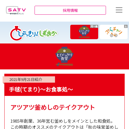
静岡朝日テレビ
採用情報
月～金
土
2021年9月21日
紹介
手毬(てまり)～お食事処～
アツアツ釜めしのテイクアウト
1985年創業、36年営む釜めしをメインとした和食処。
この時期のオススメのテイクアウトは「秋の味覚釜めし