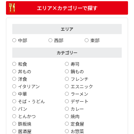
エリア×カテゴリーで探す
エリア
中部
西部
東部
カテゴリー
和食
寿司
丼もの
鍋もの
洋食
フレンチ
イタリアン
エスニック
中華
ラーメン
そば・うどん
デザート
パン
カレー
とんかつ
焼肉
鉄板焼
定食屋
居酒屋
お惣菜