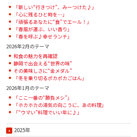
「新しい“行きつけ”、みーつけた♪」
「心に残るひと時を…」
「頑張るあなたに“食”でエール！」
「春風が運ぶ、いい香り」
「春を呼ぶ♪幸せランチ」
2026年2月のテーマ
和食の魅力を再確認
静岡で出会える“世界の味”
その美味しさに“金メダル”
「冬を乗り切るポカポカごはん」
2026年1月のテーマ
「ここ一番の“勝負メシ”」
「ホカホカの湯気の向こうに、あの料理」
「“ウマい"料理でいい年に♪」
2025年