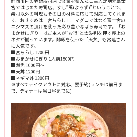
静岡市内の老舗寿司店で修業を積んだご主人が地元富士
宮ではじめた寿司店。すし”萬(よろず)”ということで、
寿司以外の料理もその日の材料に応じて対応してくれま
す。おすすめは「宮ちらし」。マグロではなく富士宮の
ニジマスの漬けを使った彩り豊かなばら寿司です。「お
まかせにぎり」はご主人が”お得”と太鼓判を押す極上の
ネタが揃っています。酢飯を使った「天丼」も常連さん
に人気です。
■宮ちらし 1200円
■おまかせにぎり 1人前1800円
■煮魚 1000円～
■天丼 1200円
■ネギマ丼 1300円
※すべてテイクアウトに対応、要予約(ランチは前日ま
で、ディナーは当日昼までに)