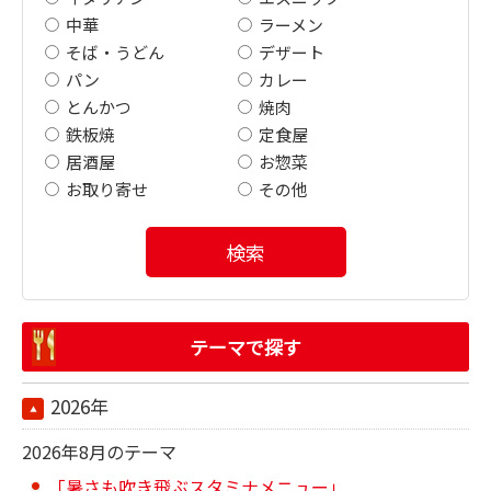
中華
ラーメン
そば・うどん
デザート
パン
カレー
とんかつ
焼肉
鉄板焼
定食屋
居酒屋
お惣菜
お取り寄せ
その他
検索
テーマで探す
2026年
2026年8月のテーマ
「暑さも吹き飛ぶスタミナメニュー」