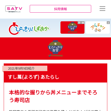
静岡朝日テレビ
採用情報
月～金
土
2021年9月9日
紹介
すし萬(よろず) あたらし
本格的な握りから丼メニューまでそろ
う寿司店