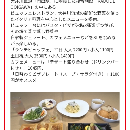
大井川鐵道「門出駅」に隣接した複合施設「KADODE
OOIGAWA」の中にある
ビュッフェレストラン。大井川流域の新鮮な野菜を使っ
たイタリア料理を中心としたメニューを提供。
ビュッフェ台にはパスタ・ピザが常時3種類ずつ並び、
その場で蒸す蒸し野菜や
自家製ジェラート、カフェメニューなどをSLを眺めな
がら楽しめる。
「ランチビュッフェ」平日 大人 2200円 / 小人 1100円
土日祝 大人 2530円 / 小人 1430円
カフェメニューは「デザート盛り合わせ（ドリンクバー
付き）」1045円、
「日替わりピザプレート（スープ・サラダ付き）」1100
円がオススメ。