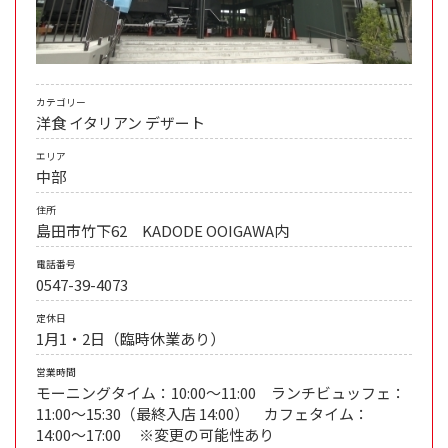
カテゴリー
洋食
イタリアン
デザート
エリア
中部
住所
島田市竹下62 KADODE OOIGAWA内
電話番号
0547-39-4073
定休日
1月1・2日（臨時休業あり）
営業時間
モーニングタイム：10:00〜11:00 ランチビュッフェ：
11:00〜15:30（最終入店 14:00） カフェタイム：
14:00〜17:00 ※変更の可能性あり