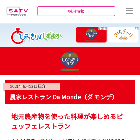
静岡朝日テレビ
採用情報
月～金
土
2021年6月23日
紹介
農家レストラン Da Monde（ダ モンデ）
地元農産物を使った料理が楽しめるビ
ュッフェレストラン