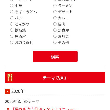
中華
ラーメン
そば・うどん
デザート
パン
カレー
とんかつ
焼肉
鉄板焼
定食屋
居酒屋
お惣菜
お取り寄せ
その他
検索
テーマで探す
2026年
2026年8月のテーマ
「暑さも吹き飛ぶスタミナメニュー」