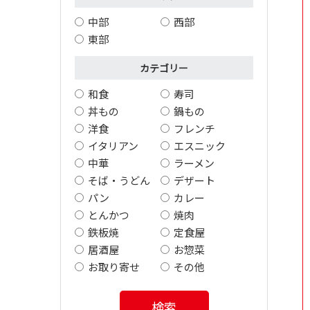
中部
西部
東部
カテゴリー
和食
寿司
丼もの
鍋もの
洋食
フレンチ
イタリアン
エスニック
中華
ラーメン
そば・うどん
デザート
パン
カレー
とんかつ
焼肉
鉄板焼
定食屋
居酒屋
お惣菜
お取り寄せ
その他
検索