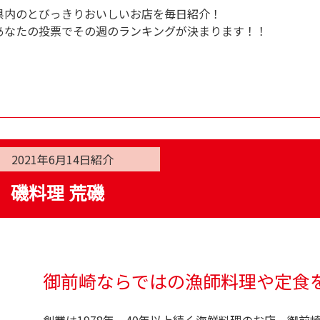
県内のとびっきりおいしいお店を毎日紹介！
あなたの投票でその週のランキングが決まります！！
2021年6月14日
紹介
磯料理 荒磯
御前崎ならではの漁師料理や定食
創業は1978年、40年以上続く海鮮料理のお店。御