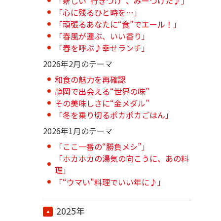
「新しい“行きつけ”、みーつけた♪」
「心に残るひと時を…」
「頑張るあなたに“食”でエール！」
「春風が運ぶ、いい香り」
「春を呼ぶ♪幸せランチ」
2026年2月のテーマ
和食の魅力を再確認
静岡で出会える“世界の味”
その美味しさに“金メダル”
「冬を乗り切るポカポカごはん」
2026年1月のテーマ
「ここ一番の“勝負メシ”」
「ホカホカの湯気の向こうに、あの料
理」
「“ウマい"料理でいい年に♪」
2025年