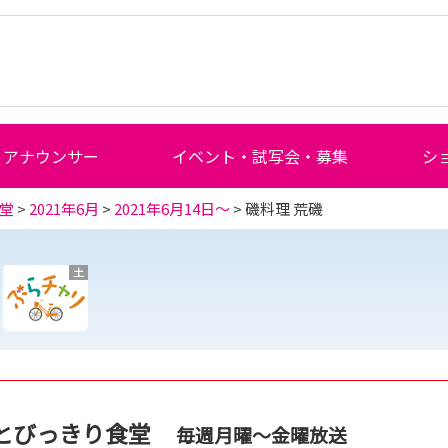
アナウンサー
イベント・試写会・募集
シ
堂
>
2021年6月
>
2021年6月14日～
> 磯料理 荒磯
土
とびっきり食堂
毎週月曜～金曜放送