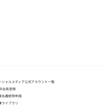
ーシャルメディア公式アカウント一覧
EB会員登録
援名義使用申請
像ライブラリ