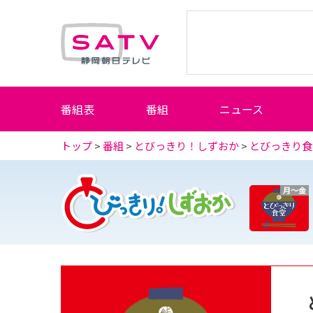
静岡朝日テレビ
番組表
番組
ニュース
トップ
>
番組
>
とびっきり！しずおか
>
とびっきり食
月～金