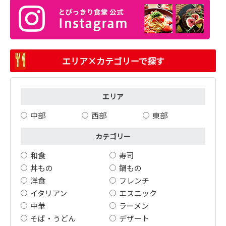
エリア×カテゴリーで探す
エリア
中部
西部
東部
カテゴリー
和食
寿司
丼もの
鍋もの
洋食
フレンチ
イタリアン
エスニック
中華
ラーメン
そば・うどん
デザート