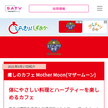
静岡朝日テレビ
採用情報
月～金
土
2021年5月17日
紹介
癒しのカフェ Mother Moon(マザームーン)
体にやさしい料理とハーブティーを楽し
めるカフェ