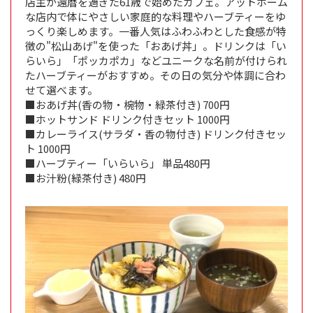
店主が還暦を過ぎた61歳で始めたカフェ。アットホーム
な店内で体にやさしい家庭的な料理やハーブティーをゆ
っくり楽しめます。一番人気はふわふわとした食感が特
徴の"松山あげ"を使った「おあげ丼」。ドリンクは「い
らいら」「ポッカポカ」などユニークな名前が付けられ
たハーブティーがおすすめ。その日の気分や体調に合わ
せて選べます。
■おあげ丼(香の物・椀物・緑茶付き) 700円
■ホットサンド ドリンク付きセット 1000円
■カレーライス(サラダ・香の物付き) ドリンク付きセッ
ト 1000円
■ハーブティー「いらいら」 単品480円
■お汁粉(緑茶付き) 480円