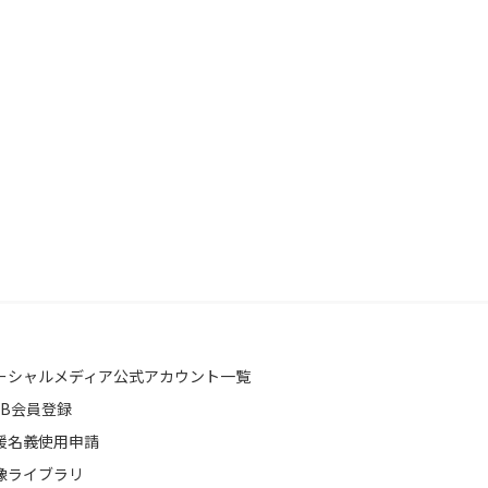
ーシャルメディア公式アカウント一覧
EB会員登録
援名義使用申請
像ライブラリ