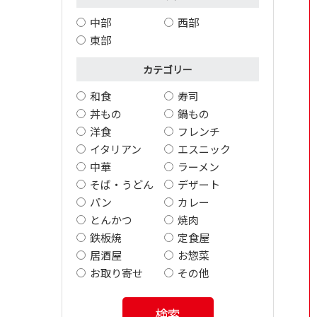
中部
西部
東部
カテゴリー
和食
寿司
丼もの
鍋もの
洋食
フレンチ
イタリアン
エスニック
中華
ラーメン
そば・うどん
デザート
パン
カレー
とんかつ
焼肉
鉄板焼
定食屋
居酒屋
お惣菜
お取り寄せ
その他
検索