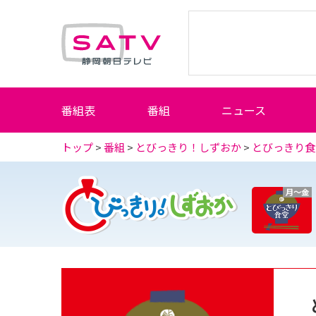
静岡朝日テレビ
番組表
番組
ニュース
トップ
>
番組
>
とびっきり！しずおか
>
とびっきり食
月～金