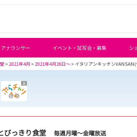
アナウンサー
イベント・試写会・募集
シ
堂
>
2021年4月
>
2021年4月26日～
> イタリアンキッチンVANSA
土
とびっきり食堂
毎週月曜～金曜放送