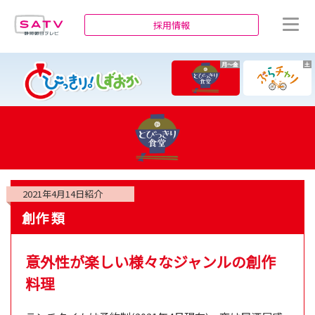
静岡朝日テレビ
採用情報
月～金
土
2021年4月14日
紹介
創作 類
意外性が楽しい様々なジャンルの創作
料理