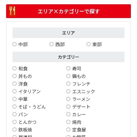
エリア×カテゴリーで探す
エリア
中部
西部
東部
カテゴリー
和食
寿司
丼もの
鍋もの
洋食
フレンチ
イタリアン
エスニック
中華
ラーメン
そば・うどん
デザート
パン
カレー
とんかつ
焼肉
鉄板焼
定食屋