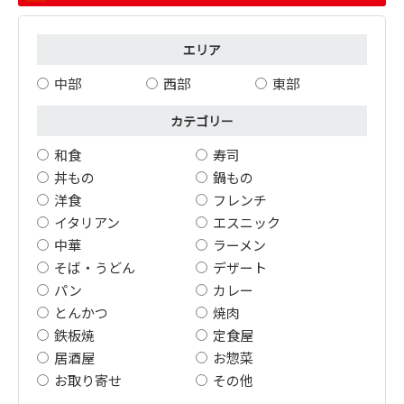
エリア
中部
西部
東部
カテゴリー
和食
寿司
丼もの
鍋もの
洋食
フレンチ
イタリアン
エスニック
中華
ラーメン
そば・うどん
デザート
パン
カレー
とんかつ
焼肉
鉄板焼
定食屋
居酒屋
お惣菜
お取り寄せ
その他