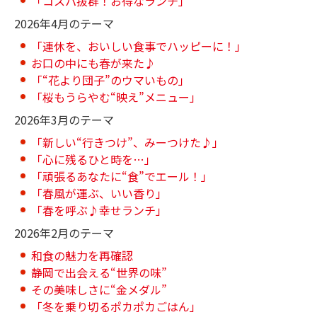
「コスパ抜群！お得なランチ」
2026年4月のテーマ
「連休を、おいしい食事でハッピーに！」
お口の中にも春が来た♪
「“花より団子”のウマいもの」
「桜もうらやむ“映え”メニュー」
2026年3月のテーマ
「新しい“行きつけ”、みーつけた♪」
「心に残るひと時を…」
「頑張るあなたに“食”でエール！」
「春風が運ぶ、いい香り」
「春を呼ぶ♪幸せランチ」
2026年2月のテーマ
和食の魅力を再確認
静岡で出会える“世界の味”
その美味しさに“金メダル”
「冬を乗り切るポカポカごはん」