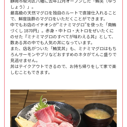
静岡市駿河区八幡に去年12月オープンした「鮪笑（ゆう
しょう）」。
最高級の天然マグロを独自のルートで直接仕入れること
で、鮮度抜群のマグロをいただくことができます。
中でもお店のイチオシが“ミナミマグロ”を使った「南鮪
づくし 1870円」。赤身・中トロ・大トロをぜいたくに
のせた『ミナミマグロのすべてが味わえる丼』として、
数ある丼の中でも人気の丼になっています。
また、店名がついた「鮪笑丼」も、ミナミマグロはもち
ろんサーモンやブリなどおすすめのネタがてんこ盛りで
見逃せません。
丼はテイクアウトできるので、お持ち帰りをして家で楽
しむこともできます。