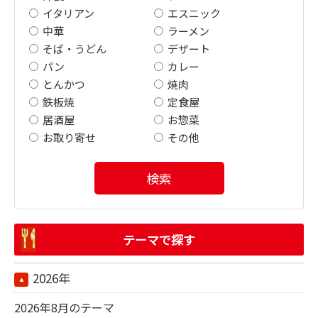
イタリアン
エスニック
中華
ラーメン
そば・うどん
デザート
パン
カレー
とんかつ
焼肉
鉄板焼
定食屋
居酒屋
お惣菜
お取り寄せ
その他
検索
テーマで探す
2026年
2026年8月のテーマ