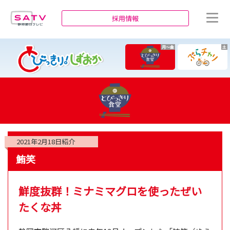
静岡朝日テレビ
採用情報
月～金
土
2021年2月18日
紹介
鮪笑
鮮度抜群！ミナミマグロを使ったぜい
たくな丼