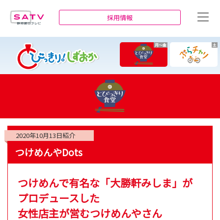
静岡朝日テレビ
採用情報
月～金
土
2020年10月13日
紹介
つけめんやDots
つけめんで有名な「大勝軒みしま」が
プロデュースした
女性店主が営むつけめんやさん