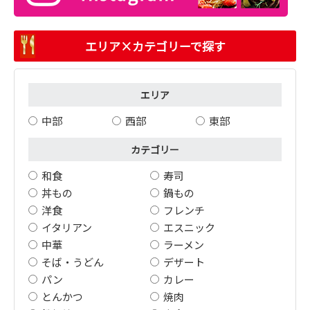
エリア×カテゴリーで探す
エリア
中部
西部
東部
カテゴリー
和食
寿司
丼もの
鍋もの
洋食
フレンチ
イタリアン
エスニック
中華
ラーメン
そば・うどん
デザート
パン
カレー
とんかつ
焼肉