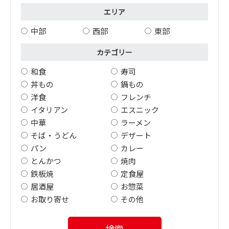
エリア
中部
西部
東部
カテゴリー
和食
寿司
丼もの
鍋もの
洋食
フレンチ
イタリアン
エスニック
中華
ラーメン
そば・うどん
デザート
パン
カレー
とんかつ
焼肉
鉄板焼
定食屋
居酒屋
お惣菜
お取り寄せ
その他
検索