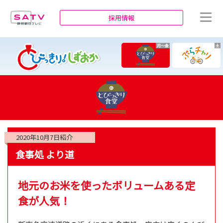
静岡朝日テレビ
採用情報
月～金
土
2020年10月7日
紹介
食事処 より道
地元のお米を使ったボリュームある定
食が人気！