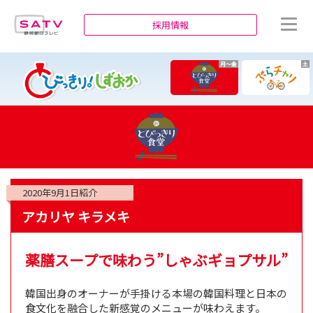
静岡朝日テレビ
採用情報
月～金
土
2020年9月1日
紹介
アカリヤ キラメキ
薬膳スープで味わう”しゃぶギョプサル”
韓国出身のオーナーが手掛ける本場の韓国料理と日本の
食文化を融合した新感覚のメニューが味わえます。