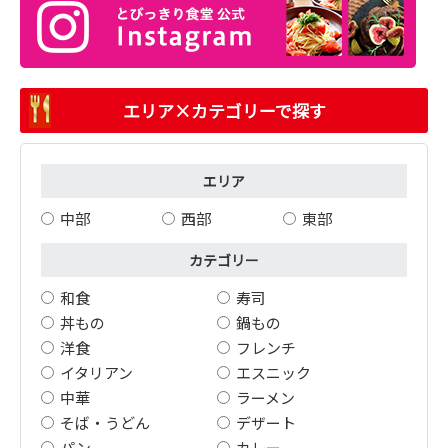
エリア×カテゴリーで探す
エリア
中部
西部
東部
カテゴリー
和食
寿司
丼もの
鍋もの
洋食
フレンチ
イタリアン
エスニック
中華
ラーメン
そば・うどん
デザート
パン
カレー