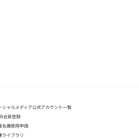
ーシャルメディア公式アカウント一覧
EB会員登録
援名義使用申請
像ライブラリ