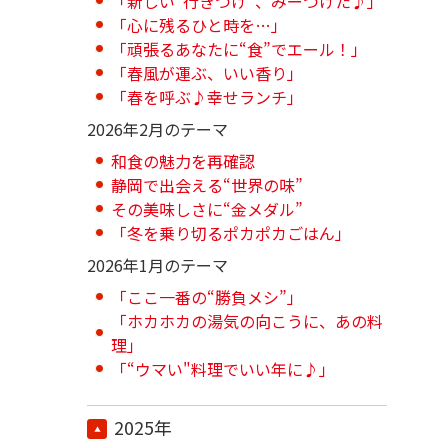
「新しい“行きつけ”、みーつけた♪」
「心に残るひと時を…」
「頑張るあなたに“食”でエール！」
「春風が運ぶ、いい香り」
「春を呼ぶ♪幸せランチ」
2026年2月のテーマ
和食の魅力を再確認
静岡で出会える“世界の味”
その美味しさに“金メダル”
「冬を乗り切るポカポカごはん」
2026年1月のテーマ
「ここ一番の“勝負メシ”」
「ホカホカの湯気の向こうに、あの料
理」
「“ウマい"料理でいい年に♪」
2025年