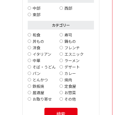
中部
西部
東部
カテゴリー
和食
寿司
丼もの
鍋もの
洋食
フレンチ
イタリアン
エスニック
中華
ラーメン
そば・うどん
デザート
パン
カレー
とんかつ
焼肉
鉄板焼
定食屋
居酒屋
お惣菜
お取り寄せ
その他
検索