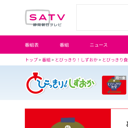
静岡朝日テレビ
番組表
番組
ニュース
トップ
>
番組
>
とびっきり！しずおか
>
とびっきり食
月～金