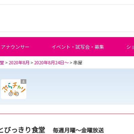
アナウンサー
イベント・試写会・募集
シ
堂
>
2020年8月
>
2020年8月24日～
> 串屋
土
とびっきり食堂
毎週月曜～金曜放送