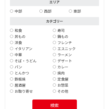
エリア
中部
西部
東部
カテゴリー
和食
寿司
丼もの
鍋もの
洋食
フレンチ
イタリアン
エスニック
中華
ラーメン
そば・うどん
デザート
パン
カレー
とんかつ
焼肉
鉄板焼
定食屋
居酒屋
お惣菜
お取り寄せ
その他
検索