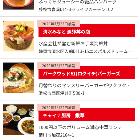
ふっくらジューシーの絶品ハンバーグ
藤枝市青葉町4-3-2ライフガーデン102
2020年7月23日放送
清水みなと 漁師丼の店
水産会社が営む新鮮お手頃海鮮丼
静岡市清水区入船町13-15エスパルスドリームプラザ１F
2020年7月22日放送
パークウッド61(ロクイチ)バーガーズ
月替わりのマンスリーバーガーがワクワクさせる
浜松市西区坪井町580-1
2020年7月22日放送
チャイナ厨房 銀華
1000円以下のボリューム満点中華ランチ
菊川市加茂2164-1