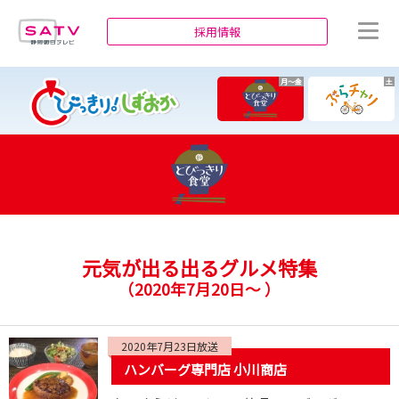
静岡朝日テレビ
採用情報
月～金
土
元気が出る出るグルメ特集
（
2020年7月20日～
）
2020年7月23日放送
ハンバーグ専門店 小川商店