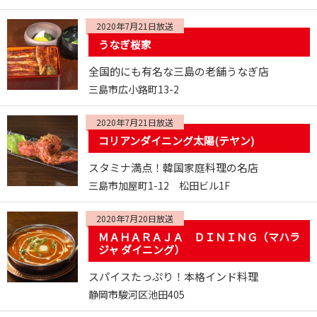
2020年7月21日放送
うなぎ桜家
全国的にも有名な三島の老舗うなぎ店
三島市広小路町13-2
2020年7月21日放送
コリアンダイニング太陽(テヤン)
スタミナ満点！韓国家庭料理の名店
三島市加屋町1-12 松田ビル1F
2020年7月20日放送
ＭＡＨＡＲＡＪＡ ＤＩＮＩＮＧ（マハラ
ジャ ダイニング）
スパイスたっぷり！本格インド料理
静岡市駿河区池田405