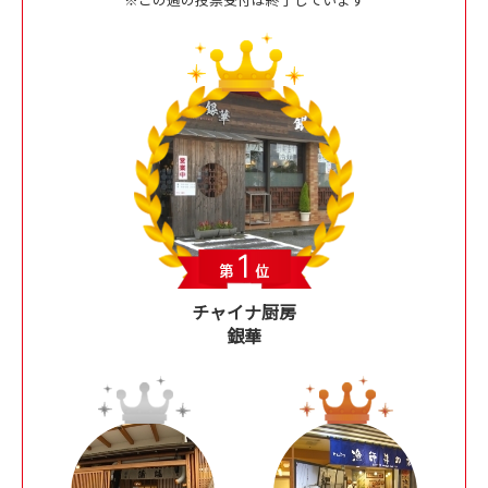
チャイナ厨房
銀華