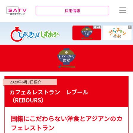
静岡朝日テレビ
採用情報
月～金
土
2020年6月3日
紹介
カフェ＆レストラン レブール
（REBOURS）
国籍にこだわらない洋食とアジアンのカ
フェレストラン