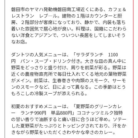
磐田市のヤマハ発動機磐田南工場近くにある、カフェ＆
レストラン レブ―ル。建物の１階はカウンターと厨
房、２階部分が客席になっており、静かで、内装も落ち
着いた雰囲気で居心地が良い。料理は、国籍にこだわら
ない洋食とアジアンで、ついつい長居をしてしまいそう
なお店。
ダントツの人気メニューは、「サラダランチ 1100
円 パン・スープ・ドリンク付き。大きな皿の真ん中に
野菜をどっさりと盛り付け、周りを前菜が彩る。野菜は
近くの農産物直売所で毎日仕入れてくる地元の葉物野菜
がメイン。前菜は、生春巻きや肉類のスモーク、サーモ
ンのスモークなど、日によって異なる。この季節はとう
もろこしの冷製スープが添えられる。
初夏のおすすめメニューは、「夏野菜のグリーンカレ
ー ランチ990円 単品880円」ココナッツミルク独特
の甘い香りで油断すると痛い目に合うほど辛め。ソテー
した夏野菜がたっぷりとトッピングされており、汗をか
きながら野菜をいただくさわやかな辛さのカレー。