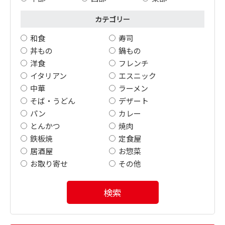
カテゴリー
和食
寿司
丼もの
鍋もの
洋食
フレンチ
イタリアン
エスニック
中華
ラーメン
そば・うどん
デザート
パン
カレー
とんかつ
焼肉
鉄板焼
定食屋
居酒屋
お惣菜
お取り寄せ
その他
検索