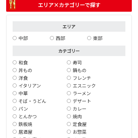
エリア×カテゴリーで探す
エリア
中部
西部
東部
カテゴリー
和食
寿司
丼もの
鍋もの
洋食
フレンチ
イタリアン
エスニック
中華
ラーメン
そば・うどん
デザート
パン
カレー
とんかつ
焼肉
鉄板焼
定食屋
居酒屋
お惣菜