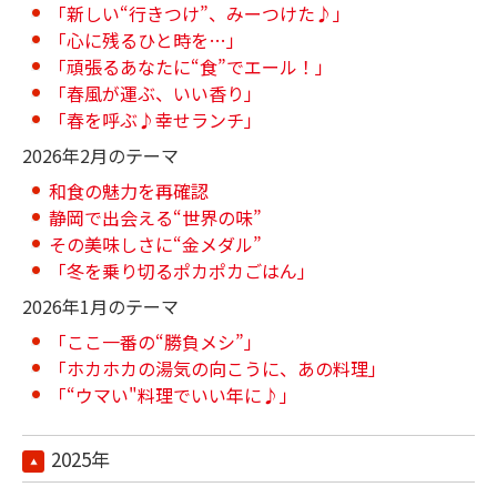
「新しい“行きつけ”、みーつけた♪」
「心に残るひと時を…」
「頑張るあなたに“食”でエール！」
「春風が運ぶ、いい香り」
「春を呼ぶ♪幸せランチ」
2026年2月のテーマ
和食の魅力を再確認
静岡で出会える“世界の味”
その美味しさに“金メダル”
「冬を乗り切るポカポカごはん」
2026年1月のテーマ
「ここ一番の“勝負メシ”」
「ホカホカの湯気の向こうに、あの料理」
「“ウマい"料理でいい年に♪」
2025年