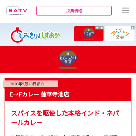
静岡朝日テレビ
採用情報
月～金
土
2020年5月18日
紹介
E→Fカレー 蓮華寺池店
スパイスを駆使した本格インド・ネパ
ールカレー