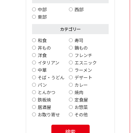
中部
西部
東部
カテゴリー
和食
寿司
丼もの
鍋もの
洋食
フレンチ
イタリアン
エスニック
中華
ラーメン
そば・うどん
デザート
パン
カレー
とんかつ
焼肉
鉄板焼
定食屋
居酒屋
お惣菜
お取り寄せ
その他
検索