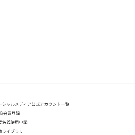
ーシャルメディア公式アカウント一覧
EB会員登録
援名義使用申請
像ライブラリ