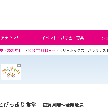
アナウンサー
イベント・試写会・募集
シ
堂
>
2020年1月
>
2020年1月13日～
> ビリーボックス ハラルレス
土
とびっきり食堂
毎週月曜～金曜放送