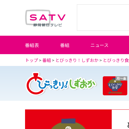
静岡朝日テレビ
番組表
番組
ニュース
トップ
>
番組
>
とびっきり！しずおか
>
とびっきり食
月～金