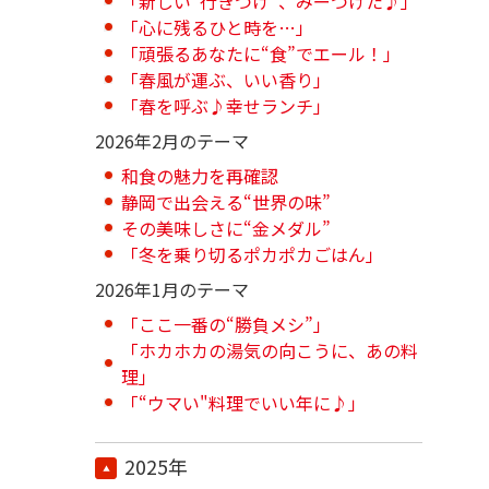
「新しい“行きつけ”、みーつけた♪」
「心に残るひと時を…」
「頑張るあなたに“食”でエール！」
「春風が運ぶ、いい香り」
「春を呼ぶ♪幸せランチ」
2026年2月のテーマ
和食の魅力を再確認
静岡で出会える“世界の味”
その美味しさに“金メダル”
「冬を乗り切るポカポカごはん」
2026年1月のテーマ
「ここ一番の“勝負メシ”」
「ホカホカの湯気の向こうに、あの料
理」
「“ウマい"料理でいい年に♪」
2025年