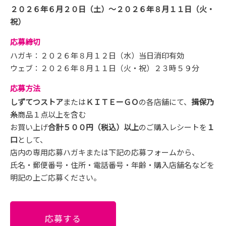
２０２６年６月２０日（土）～２０２６年８月１１日（火・
祝）
応募締切
ハガキ：２０２６年８月１２日（水）当日消印有効
ウェブ：２０２６年８月１１日（火・祝）２３時５９分
応募方法
しずてつストア
または
ＫＩＴＥーＧＯ
の各店舗にて、
揖保乃
糸
商品１点以上を含む
お買い上げ
合計５００円（税込）以上
のご購入レシートを
１
口
として、
店内の専用応募ハガキまたは下記の応募フォームから、
氏名・郵便番号・住所・電話番号・年齢・購入店舗名などを
明記の上ご応募ください。
応募する