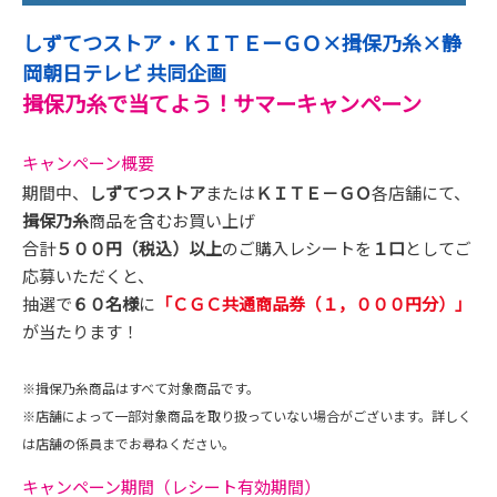
しずてつストア・ＫＩＴＥーＧＯ×揖保乃糸×静
岡朝日テレビ 共同企画
揖保乃糸で当てよう！サマーキャンペーン
キャンペーン概要
期間中、
しずてつストア
または
ＫＩＴＥ－ＧＯ
各店舗にて、
揖保乃糸
商品を含むお買い上げ
合計
５００円（税込）以上
のご購入レシートを
１口
としてご
応募いただくと、
抽選で
６０名様
に
「ＣＧＣ共通商品券（１，０００円分）」
が当たります！
※揖保乃糸商品はすべて対象商品です。
※店舗によって一部対象商品を取り扱っていない場合がございます。詳しく
は店舗の係員までお尋ねください。
キャンペーン期間（レシート有効期間）