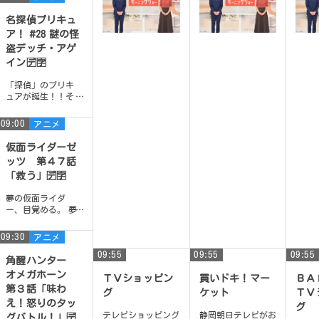
ト！誰もが持って
いる＜自分だけの
名探偵プリキュ
ス...
ア！ #28 謎の怪
盗デッチ・アゲ
イン🈓🈑
「探偵」のプリキ
ュアが誕生！！そ
のナゾ！キュアッ
ト解決！
09:00
アニメ
仮面ライダーゼ
ッツ 第４７話
「救う」🈓🈑
夢の仮面ライダ
ー、目覚める。 夢
に潜入して人々を
救うミッションス
09:30
アニメ
タート！
09:55
09:55
09:55
角醒ハンター
オメガホーン
ＴＶショッピン
買いドキ！マー
Ｂ
第３話「味わ
グ
ケット
ＴＶ
え！怒りのタッ
グ
テレビショッピング
静岡朝日テレビがお
グバトル！」🈓