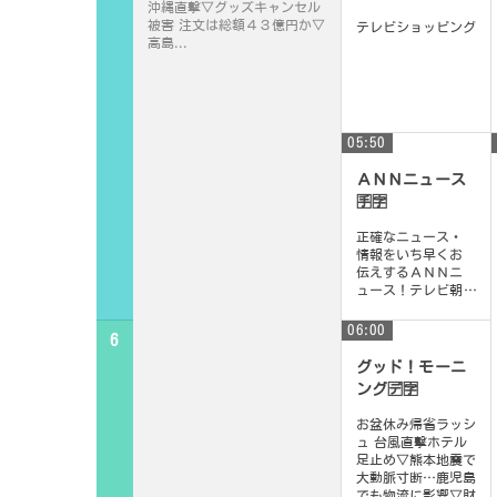
沖縄直撃▽グッズキャンセル
被害 注文は総額４３億円か▽
テレビショッピング
高島...
05:50
ＡＮＮニュース
🈐🈑
正確なニュース・
情報をいち早くお
伝えするＡＮＮニ
ュース！テレビ朝
日系列の放送局２
６局が総力をあ
06:00
6
げ、緻密な取材に
もと...
グッド！モーニ
ング🈓🈑
お盆休み帰省ラッシ
ュ 台風直撃ホテル
足止め▽熊本地震で
大動脈寸断…鹿児島
でも物流に影響▽財