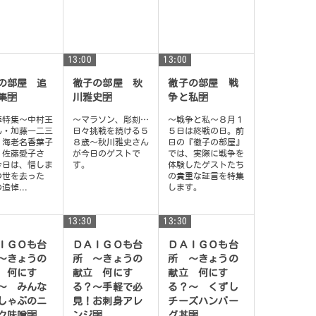
13:00
13:00
の部屋 追
徹子の部屋 秋
徹子の部屋 戦
集🈑
川雅史🈑
争と私🈑
悼特集〜中村玉
〜マラソン、彫刻…
〜戦争と私〜８月１
ん・加藤一二三
日々挑戦を続ける５
５日は終戦の日。前
・海老名香葉子
８歳〜秋川雅史さん
日の『徹子の部屋』
・佐藤愛子さ
が今日のゲストで
では、実際に戦争を
今日は、惜しま
す。
体験したゲストたち
つ世を去った
の貴重な証言を特集
追悼...
します。
13:30
13:30
ＩＧＯも台
ＤＡＩＧＯも台
ＤＡＩＧＯも台
〜きょうの
所 〜きょうの
所 〜きょうの
 何にす
献立 何にす
献立 何にす
〜 みんな
る？〜手軽で必
る？〜 くずし
しゃぶのニ
見！お刺身アレ
チーズハンバー
ク味噌🈑
ンジ🈑
グ丼🈑