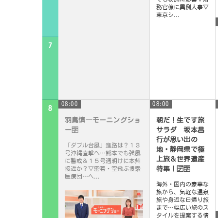
務官僚に異例人事▽
東京シ...
7
08:00
08:00
8
羽鳥慎一モーニングショ
朝だ！生です旅
ー🈑
サラダ 坂本昌
行が思い出の
「ダブル台風」進路は？１３
地・静岡県で極
号沖縄直撃へ…熊本でも強風
上旅＆世界遺産
に警戒＆１５号週明けに本州
接近か？▽密着・空飛ぶ捜索
特集！🈓🈑
医療団…ヘ...
海外・国内の豪華な
旅から、気軽な温泉
旅や身近な日帰り旅
まで…幅広い旅のス
タイルを提案する情