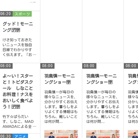
06:20
スポーツ
グッド！モーニ
ング🈓🈑
けさ知っておきた
いニュースを独自
目線でわかりやす
く伝えます。「お
天気検定」、「ニ
ュース検定」、
08:00
08:00
08:00
08:00
「エンタメ検定」
にも...
よ〜い！スター
羽鳥慎一モーニ
羽鳥慎一モーニ
羽鳥
と！トビダスク
ングショー🈑
ングショー🈑
ング
ール しなこと
羽鳥慎一が毎日の
羽鳥慎一が毎日の
羽鳥
お料理！ナスを
様々なニュースを、
様々なニュースを、
様々
おいしく食べよ
分かりやすくお伝え
分かりやすくお伝え
分か
う！🈓🈑
します。暮らしをよ
します。暮らしをよ
しま
りよくする情報はも
りよくする情報はも
りよ
竹下☆ぱらだい
ちろん、難しいこと
ちろん、難しいこと
ちろ
す、しなこ、MAD
は何が問...
は何が問...
は何が
AMADAによる全
く新しい学園エン
08:30
ターテインメン
アニメ