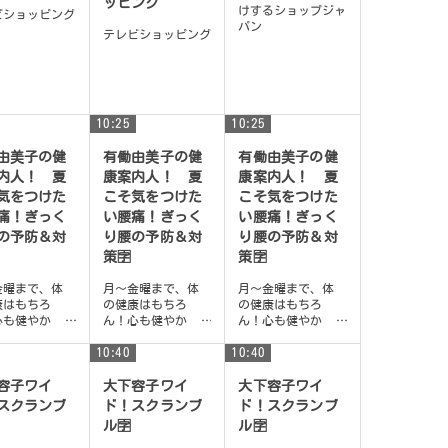
ッピング
けするショップジャ
ビショッピング
パン
テレビショッピング
10:25
10:25
由美子の健
有働由美子の健
有働由美子の健
内人！ 夏
康案内人！ 夏
康案内人！ 夏
気をつけた
こそ気をつけた
こそ気をつけた
痛！ぎっく
い腰痛！ぎっく
い腰痛！ぎっく
の予防＆対
り腰の予防＆対
り腰の予防＆対
策🈑
策🈑
金曜まで、体
月〜金曜まで、体
月〜金曜まで、体
康はもちろ
の健康はもちろ
の健康はもちろ
心も健やか
ん！心も健やか
ん！心も健やか
頭もスッキリ
に、頭もスッキリ
に、頭もスッキリ
るような情報
10:40
できるような情報
10:40
できるような情報
届け 簡単で楽
をお届け 簡単で楽
をお届け 簡単で楽
、すぐに実践
しく、すぐに実践
しく、すぐに実践
容子ワイ
大下容子ワイ
大下容子ワイ
.
でき...
でき...
スクランブ
ド！スクランブ
ド！スクランブ
ル🈑
ル🈑