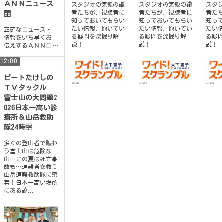
ＡＮＮニュース
スタジオの気鋭の識
スタジオの気鋭の識
スタ
者たちが、視聴者に
者たちが、視聴者に
者た
🈑
知っておいてもらい
知っておいてもらい
知っ
たい情報、抱いてい
たい情報、抱いてい
たい
正確なニュース・
る疑問を深掘り解
る疑問を深掘り解
る疑
情報をいち早くお
説！
説！
説！
伝えするＡＮＮニ
ュース！テレビ朝
12:00
日系列の放送局２
６局が総力をあ
げ、緻密な取材に
ビートたけしの
もと...
ＴＶタックル
富士山の大問題2
026日本一高い診
療所＆山岳救助
隊24時🈑
多くの登山者で賑わ
う富士山は危険な
山…この夏は死亡事
故も…遭難者を救う
山岳遭難救助隊に密
着！日本一高い場所
にある診...