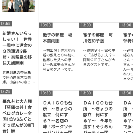
12:55
13:00
13:00
13:00
新婚さんいらっ
徹子の部屋 坂
徹子の部屋 阿
徹子
しゃい！ 世界
本美雨🈑
川佐和子🈑
悼特
一周中に運命の
〜初出演！偉大な両
〜結婚９年…家の中
〜追
３回遭遇!?長
親の教えと３年前に
で「逃げる」夫⁉〜
緒さ
崎・奈留島の移
他界した父への想
阿川佐和子さんが今
さん
住夫婦🈖🈑
い〜坂本美雨さんが
日のゲストです。
さん
今日のゲストです。
ん…
五島列島の奈留島
れつ
で居酒屋を営む夫
方々の
婦。出会いのきっ
かけは世界一周中
13:25
に運命の３回遭
13:30
13:30
13:30
遇!? 【４週連続企
画】この夏、会
華丸丼と大吉麺
ＤＡＩＧＯも台
ＤＡＩＧＯも台
ＤＡ
い...
【荻窪の丼！食
所 〜きょうの
所 〜きょうの
所 
べログカレー全
献立 何にす
献立 何にす
献立
国1位VSふぐと
る？〜名店の
る？〜 今年も
る？
すっぽんが300円
味！ポークソテ
流す！そうめん
で豚
台】🈑
ージンジャー🈑
パーティー🈑
ンニ