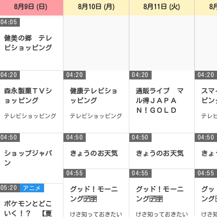
8月9日 (日)
8月10日 (月)
8月11日 (火)
8
04:05
健美の郷 テレ
ビショッピング
テレビショッピン
グ
04:20
04:20
04:20
04:20
森永製菓ＴＶシ
健康テレビショ
通販ライブ マ
スマ
ョッピング
ッピング
ル得ＪＡＰＡ
ピン
Ｎ！ＧＯＬＤ
テレビショッピング
テレビショッピング
テレ
テレビショッピン
グ
04:50
04:50
04:50
04:50
ショップジャパ
きょうのお天気
きょうのお天気
きょ
ン
04:55
04:55
04:55
世界の「！」をお
届けするショップ
05:20
アニメ
グッド！モーニ
グッド！モーニ
グッ
ジャパン
ング🈓🈑
ング🈓🈑
ング
ポケモンとどこ
いく！？ 【夏
けさ知っておきたい
けさ知っておきたい
けさ