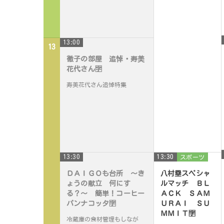
13:00
13
徹子の部屋 追悼・寿美
花代さん🈑
寿美花代さん追悼特集
13:30
13:30
スポーツ
ＤＡＩＧＯも台所 〜き
八村塁スペシャ
ょうの献立 何にす
ルマッチ ＢＬ
る？〜 簡単！コーヒー
ＡＣＫ ＳＡＭ
パンナコッタ🈑
ＵＲＡＩ ＳＵ
ＭＭＩＴ🈑
冷蔵庫の食材管理もしなが