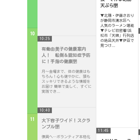
天ぷら🈑
▼北陽・伊藤さおり
が静岡市清水区へ
人気のラーメン堪能
▼テレビ初密着!浜
10
松市「天錦」行列店
10:25
の絶品天丼▼伊豆で
見つけ...
有働由美子の健康案内
人！ 転倒＆認知症予防
に！手指の健康🈑
月〜金曜まで、体の健康はも
ちろん！心も健やかに、頭も
スッキリできるような情報を
お届け 簡単で楽しく、すぐに
実践でき...
10:40
11
大下容子ワイド！スクラ
ンブル🈑
11:45
復興へ…ボランティア本格化