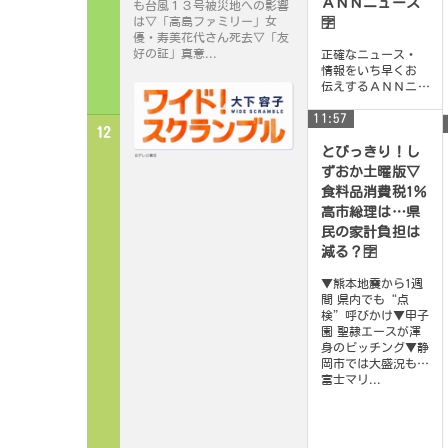
ＡＮＮニュース
も台風１３号被災地への影響
は▽「高島ファミリー」女
🈑
優・寿美花代さん死去▽「友
好の証」真意...
正確なニュース・
情報をいち早くお
伝えするＡＮＮニ
ュース！テレビ朝
11:57
日系列の放送局２
12
６局が総力をあ
げ、緻密な取材に
とびっきり！し
もと...
ずおか土曜版▽
食料品消費税1％
高市総理は…県
民の家計負担は
減る？🈑
▼熊本地震から1週
間 県内でも“点
検”呼びかけ▼甲子
園 聖隷エースが渾
身のピッチング▼静
岡市では大盛況も…
富士マリ...