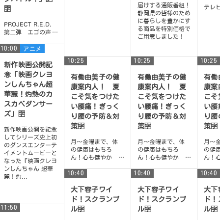
届けする通販番組！
テレ
🈑
静岡県の皆様のため
に暮らしを豊かにす
PROJECT R.E.D.
る商品を特別価格で
第二弾 エゴの声
ご用意しました！
を上げろ！ ハンタ
ータイム スター
10:00
アニメ
ト！
10:25
10:25
10:25
新作映画公開記
念「映画クレヨ
有働由美子の健
有働由美子の健
有働
ンしんちゃん超
康案内人！ 夏
康案内人！ 夏
康案
華麗！灼熱のカ
こそ気をつけた
こそ気をつけた
こそ
スカベダンサー
い腰痛！ぎっく
い腰痛！ぎっく
い腰
ズ」🈑
り腰の予防＆対
り腰の予防＆対
り腰
策🈑
策🈑
策🈑
新作映画公開を記念
してシリーズ史上初
月〜金曜まで、体
月〜金曜まで、体
月〜
のダンスエンターテ
の健康はもちろ
の健康はもちろ
の健
イメントムービーと
ん！心も健やか
ん！心も健やか
ん！
なった『映画クレヨ
に、頭もスッキリ
に、頭もスッキリ
に、
ンしんちゃん 超華
10:40
できるような情報
10:40
できるような情報
10:40
でき
麗！灼...
をお届け 簡単で楽
をお届け 簡単で楽
をお
しく、すぐに実践
しく、すぐに実践
しく
大下容子ワイ
大下容子ワイ
大下
でき...
でき...
でき..
ド！スクランブ
ド！スクランブ
ド！
11:50
ル🈑
ル🈑
ル🈑