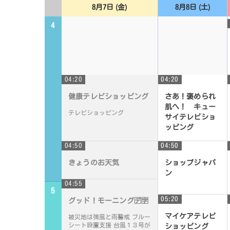
8月7日 (金)
8月8日 (土)
4
04:20
04:20
健康テレビショッピング
さあ！褒められ
肌へ！ キュー
テレビショッピング
サイテレビショ
ッピング
テレビショッピン
04:50
04:50
グ
きょうのお天気
ショップジャパ
ン
04:55
世界の「！」をお
5
届けするショップ
05:20
グッド！モーニング🈓🈑
ジャパン
マイケアテレビ
被災地は強風と雨警戒 ブルー
シート設置支援 台風１３号が
ショッピング