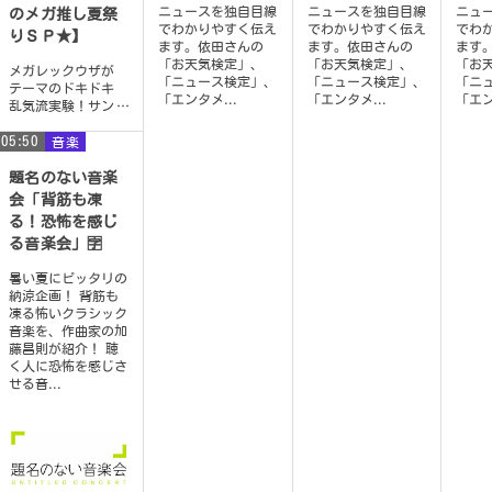
ニュースを独自目線
ニュースを独自目線
ニュ
のメガ推し夏祭
でわかりやすく伝え
でわかりやすく伝え
でわ
りＳＰ★】
ます。依田さんの
ます。依田さんの
ます
「お天気検定」、
「お天気検定」、
「お
メガレックウザが
「ニュース検定」、
「ニュース検定」、
「ニ
テーマのドキドキ
「エンタメ...
「エンタメ...
「エン
乱気流実験！サン
シャイン池崎、池
05:50
村碧彩とメガメガ
音楽
なトークで大盛り
上がり！
題名のない音楽
会「背筋も凍
る！恐怖を感じ
る音楽会」🈑
暑い夏にピッタリの
納涼企画！ 背筋も
凍る怖いクラシック
音楽を、作曲家の加
藤昌則が紹介！ 聴
く人に恐怖を感じさ
せる音...