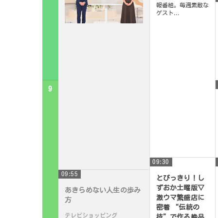
報番組。毎週素敵な
ゲスト...
9
09:30
09:55
とびっきり！し
ずおか土曜版▽
あきらめない人生の歩み
激ウマ繁盛店に
方
密着 “伝統の
テレビショッピング
技”で作る絶品