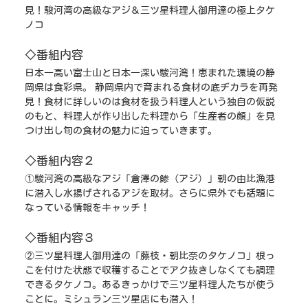
見！駿河湾の高級なアジ＆三ツ星料理人御用達の極上タケ
ノコ
◇番組内容
日本一高い富士山と日本一深い駿河湾！恵まれた環境の静
岡県は食彩県。 静岡県内で育まれる食材の底ヂカラを再発
見！食材に詳しいのは食材を扱う料理人という独自の仮説
のもと、料理人が作り出した料理から「生産者の顔」を見
つけ出し旬の食材の魅力に迫っていきます。
◇番組内容２
①駿河湾の高級なアジ「倉澤の鯵（アジ）」朝の由比漁港
に潜入し水揚げされるアジを取材。さらに県外でも話題に
なっている情報をキャッチ！
◇番組内容３
②三ツ星料理人御用達の「藤枝・朝比奈のタケノコ」根っ
こを付けた状態で収穫することでアク抜きしなくても調理
できるタケノコ。あるきっかけで三ツ星料理人たちが使う
ことに。ミシュラン三ツ星店にも潜入！