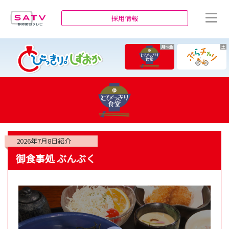
静岡朝日テレビ
採用情報
月～金
土
2026年7月8日
紹介
御食事処 ぶんぶく