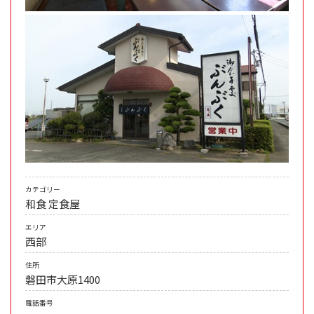
カテゴリー
和食
定食屋
エリア
西部
住所
磐田市大原1400
電話番号