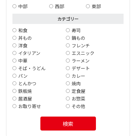
中部
西部
東部
カテゴリー
和食
寿司
丼もの
鍋もの
洋食
フレンチ
イタリアン
エスニック
中華
ラーメン
そば・うどん
デザート
パン
カレー
とんかつ
焼肉
鉄板焼
定食屋
居酒屋
お惣菜
お取り寄せ
その他
検索