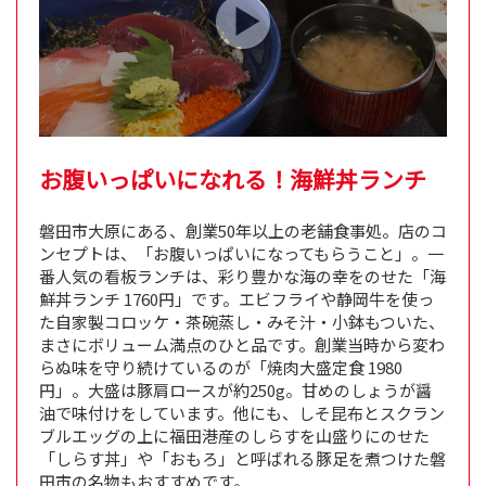
お腹いっぱいになれる！海鮮丼ランチ
磐田市大原にある、創業50年以上の老舗食事処。店のコ
ンセプトは、「お腹いっぱいになってもらうこと」。一
番人気の看板ランチは、彩り豊かな海の幸をのせた「海
鮮丼ランチ 1760円」です。エビフライや静岡牛を使っ
た自家製コロッケ・茶碗蒸し・みそ汁・小鉢もついた、
まさにボリューム満点のひと品です。創業当時から変わ
らぬ味を守り続けているのが「焼肉大盛定食 1980
円」。大盛は豚肩ロースが約250g。甘めのしょうが醤
油で味付けをしています。他にも、しそ昆布とスクラン
ブルエッグの上に福田港産のしらすを山盛りにのせた
「しらす丼」や「おもろ」と呼ばれる豚足を煮つけた磐
田市の名物もおすすめです。