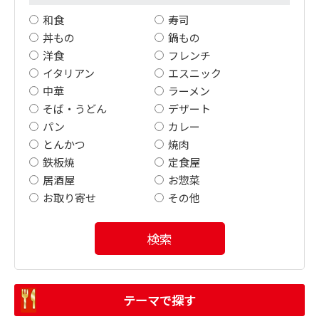
和食
寿司
丼もの
鍋もの
洋食
フレンチ
イタリアン
エスニック
中華
ラーメン
そば・うどん
デザート
パン
カレー
とんかつ
焼肉
鉄板焼
定食屋
居酒屋
お惣菜
お取り寄せ
その他
検索
テーマで探す