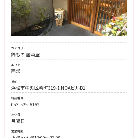
カテゴリー
鍋もの
居酒屋
エリア
西部
住所
浜松市中央区肴町319-1 NOAビルB1
電話番号
053-525-6162
定休日
月曜日
営業時間
火曜～木曜17:00～23:00