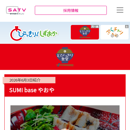
静岡朝日テレビ
採用情報
月～金
土
2026年6月3日
紹介
SUMI base やおや