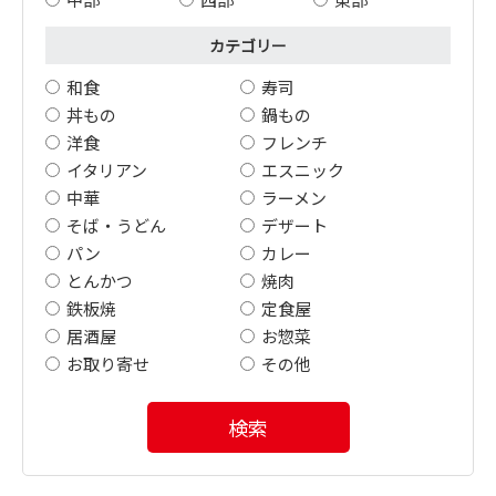
カテゴリー
和食
寿司
丼もの
鍋もの
洋食
フレンチ
イタリアン
エスニック
中華
ラーメン
そば・うどん
デザート
パン
カレー
とんかつ
焼肉
鉄板焼
定食屋
居酒屋
お惣菜
お取り寄せ
その他
検索